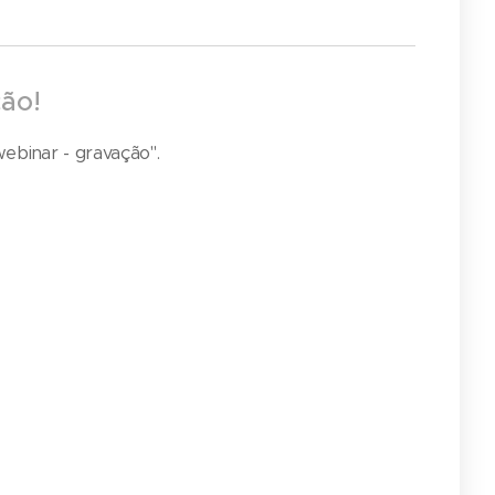
ção!
ebinar - gravação".